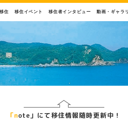
移住
移住イベント
移住者インタビュー
動画・ギャラ
概要
情報
案内人制度
南伊豆町紹
先輩移住者
「note」にて移住情報随時更新中！