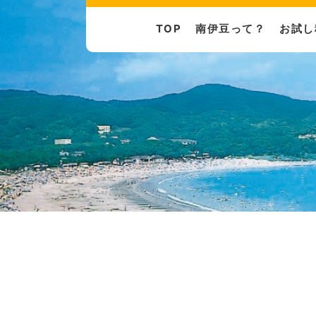
TOP
南伊豆って？
お試し
制度
物件
現地