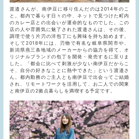
渡邉さんが、南伊豆に移り住んだのは2014年のこ
と。都内で暮らす日々の中、ネットで見つけた町内
のカレー店との出会いが運命的なものでした。この
店の人や雰囲気に魅了された渡邉さんは、その後、
調理で使う片刃の洋包丁にも興味を持ち始めます。
そして2018年には、刃物で有名な岐阜県関市や、
新潟県燕三条地域のメーカーからの協力を得て、オ
リジナルブランドの包丁を開発・発売するに至りま
した。「都会に比べて刺激が少ない南伊豆だからこ
そ、自分の好きなことに熱中できた」という渡邉さ
ん。都内勤務のご主人とも南伊豆で出会ってご結婚
され、リモートワークを活用して、お二人での関東
と南伊豆の2拠点暮らしを満喫する予定です。