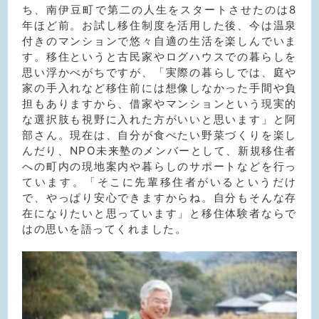
ち、南伊豆町で第二の人生をスタートさせたのは8
年ほど前。お試し移住制度を活用した後、今は温泉
付きのマンションで悠々自適の生活を楽しんでいま
す。移住というと古民家やログハウスでの暮らしを
思い浮かべがちですが、「実際の暮らしでは、庭や
家の手入れなど移住前には想像しなかった手間や負
担もありますから、借家やマンションという現実的
な選択肢も視野に入れた方がいいと思います」と阿
部さん。現在は、自分が食べたい野菜づくりを楽し
んだり、NPO未来塾のメンバーとして、新規移住者
への町内の現地案内や暮らしのサポートなどを行っ
ています。「そこに先輩移住者がいるというだけ
で、やっぱり安心できますからね。自分もそんな存
在になりたいと思っています」と移住体験者ならで
はの思いを語ってくれました。