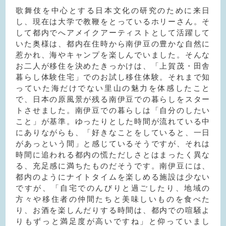
歌舞伎を中心とする日本文化の研究のために来日
し、現在は大学で教鞭をとっているホリーさん。そ
して都内でへアメイクアーティストとして活躍して
いた奥様は、都内在住時から南伊豆の豊かな自然に
惹かれ、海やキャンプを楽しんでいました。そんな
お二人が移住を決めたきっかけは、「上賀茂・田舎
暮らし体験住宅」でのお試し移住体験。それまで知
っていた海だけでない里山の魅力を体感したこと
で、日本の原風景が残る南伊豆での暮らしをスター
トさせました。南伊豆での暮らしは「自分のしたい
こと」が基準。ゆったりとした時間が流れている中
にありながらも、「好きなことをしていると、一日
があっという間」と感じているそうですが、それは
時間に追われる都内の慌ただしさとはまったく異な
る、充足感に満ちたものだそうです。南伊豆には、
都内のようにナイトタイムを楽しめる施設は少ない
ですが、「自宅でのんびりと過ごしたり、地域の
方々や移住者の仲間たちと美味しいものを食べた
り、お酒を楽しんだりする時間は、都内での喧騒よ
りもずっと満足度が高いですね」と仰っていまし